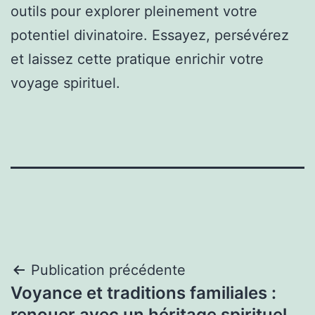
outils pour explorer pleinement votre
potentiel divinatoire. Essayez, persévérez
et laissez cette pratique enrichir votre
voyage spirituel.
Navigation
Publication précédente
Voyance et traditions familiales :
de
renouer avec un héritage spirituel