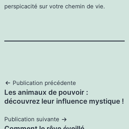
perspicacité sur votre chemin de vie.
Navigation
Publication précédente
Les animaux de pouvoir :
de
découvrez leur influence mystique !
l’article
Publication suivante
Comment le rêve éveillé