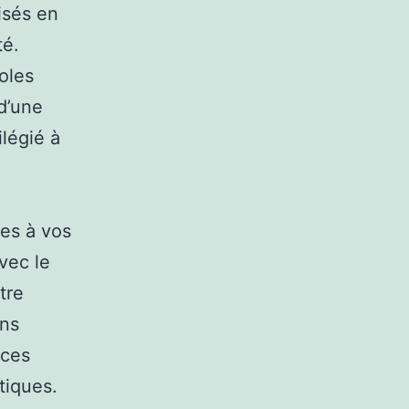
isés en
té.
oles
d’une
ilégié à
es à vos
vec le
tre
ans
 ces
tiques.