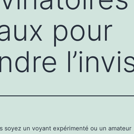
aux pour
dre l’invis
s soyez un voyant expérimenté ou un amateur