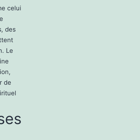
me celui
te
s, des
ttent
n. Le
aine
ion,
r de
rituel
ses