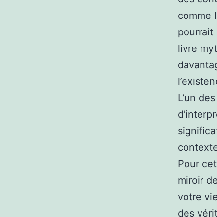
comme la
pourrait
livre my
davantag
l’existen
L’un des
d’interp
significa
contexte
Pour cet
miroir d
votre vi
des véri