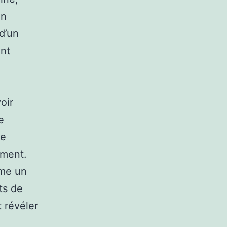
on
d’un
ent
oir
e
le
oment.
mme un
ts de
t révéler