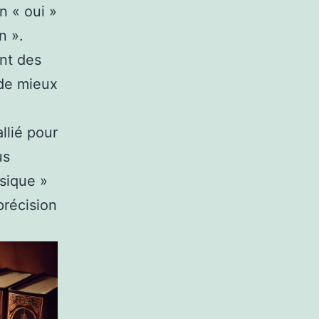
n « oui »
n ».
nt des
 de mieux
llié pour
us
asique »
précision