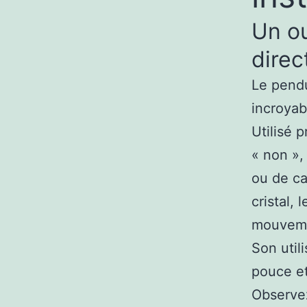
Un ou
direc
Le pendu
incroyab
Utilisé 
« non », 
ou de ca
cristal,
mouvemen
Son util
pouce et
Observez