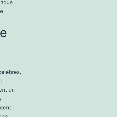
haque
re
ne
 célèbres,
l
ent un
s
ntent
ine,