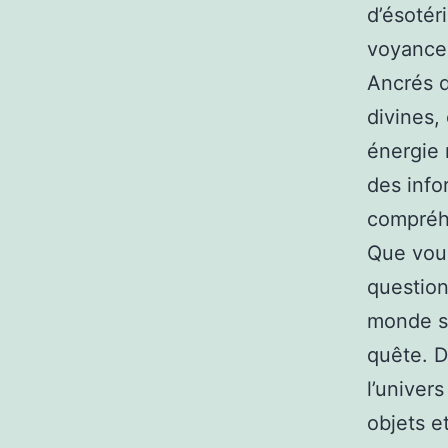
d’ésotér
voyance o
Ancrés d
divines,
énergie 
des info
compréh
Que vous
question
monde sp
quête. D
l’univer
objets e