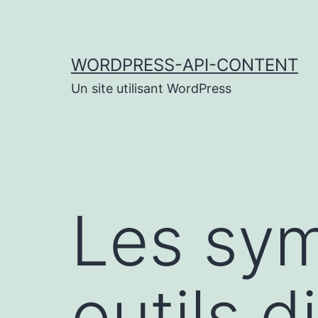
Aller
au
contenu
WORDPRESS-API-CONTENT
Un site utilisant WordPress
Les sym
outils d