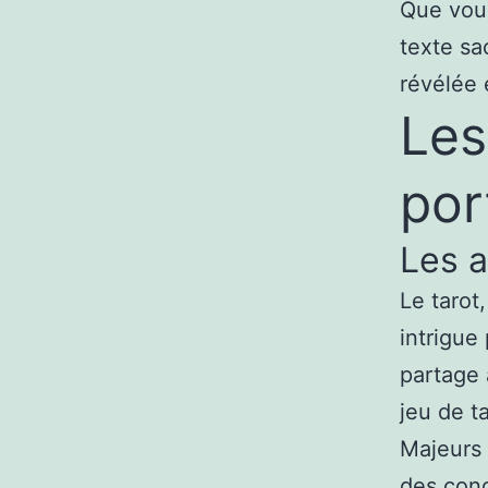
Que vou
texte sa
révélée 
Les
por
Les a
Le tarot,
intrigue
partage 
jeu de t
Majeurs 
des conc