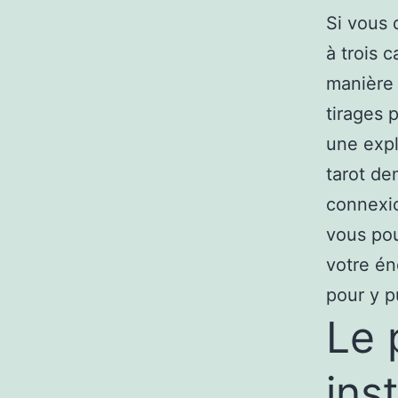
Si vous 
à trois 
manière 
tirages 
une expl
tarot de
connexio
vous pou
votre én
pour y p
Le 
ins