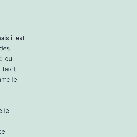
is il est
des.
 » ou
 tarot
mme le
e le
ce.